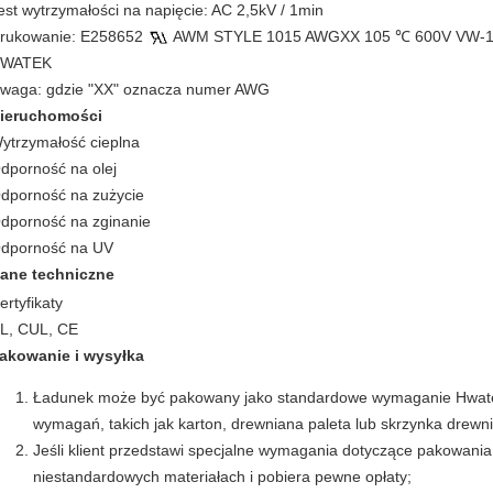
est wytrzymałości na napięcie: AC 2,5kV / 1min
rukowanie: E258652
AWM STYLE 1015 AWGXX 105 ℃ 600V VW-1 --
WATEK
waga: gdzie "XX" oznacza numer AWG
ieruchomości
ytrzymałość cieplna
dporność na olej
dporność na zużycie
dporność na zginanie
dporność na UV
ane techniczne
ertyfikaty
L, CUL, CE
akowanie i wysyłka
Ładunek może być pakowany jako standardowe wymaganie Hwatek, 
wymagań, takich jak karton, drewniana paleta lub skrzynka drewn
Jeśli klient przedstawi specjalne wymagania dotyczące pakowania,
niestandardowych materiałach i pobiera pewne opłaty;