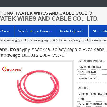
TONG HWATEK WIRES AND CABLE CO.,LTD.
ATEK WIRES AND CABLE CO., LTD.
O nas
Wycieczka po fabryce
Kontrola jakości
Skontaktu
Kabel izolacyjny z włókna izolacyjnego z PCV Kabel zasilający do silnika wiatr
abel izolacyjny z włókna izolacyjnego z PCV Kabel z
iatrowego UL1015 600V VW-1
Szczegóły Produktu:
Nazwa handlowa:
Orzecznictwo:
Numer modelu:
Zapłata:
Minimalne zamówieni
Cena:
Szczegóły pakowania