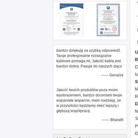
bardzo dziękuję za szybką odpowiedź.
U
Twoje profesjonalne rozwiązanie
B
kablowe pomaga mi, Jakość kabla jest
bardzo dobra. Pasuje do naszych złącz
D
I
—— Gonalze
S
M
Jakość twoich produktów poza moim
wyobrażeniem, bardzo doceniam twoje
R
wspaniałe wsparcie, mam nadzieję, że
D
w przyszłości będziemy mieć lepszą i
głębszą współpracę.
N
T
—— Bharath
P
O