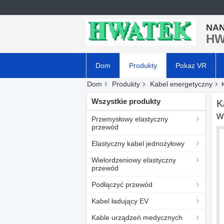
NAN
HW
Dom
Produkty
Pokaz VR
Dom
Produkty
Kabel energetyczny
Wszystkie produkty
K
w
Przemysłowy elastyczny
przewód
Elastyczny kabel jednożyłowy
Wielordzeniowy elastyczny
przewód
Podłączyć przewód
Kabel ładujący EV
Kable urządzeń medycznych