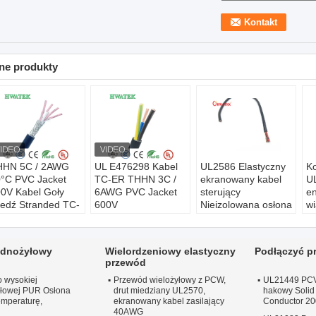
ne produkty
HHN 5C / 2AWG
UL E476298 Kabel
UL2586 Elastyczny
K
°C PVC Jacket
TC-ER THHN 3C /
ekranowany kabel
U
0V Kabel Goły
6AWG PVC Jacket
sterujący
en
edź Stranded TC-
600V
Nieizolowana osłona
wi
R
Konduktor:
Skrętka
z PVC Odporność
E
onduktor:
Skrętka
z gołej miedzi
na zginanie
wi
gołej miedzi
Izolacja:
PVC
Nazwa produktu:
ol
jednożyłowy
Wielordzeniowy elastyczny
Podłączyć p
olacja:
PVC
Kurtka:
PVC
UL2586 Przewody
N
przewód
urtka:
PVC
Kształt kabla:
sterujące silnika
U
o wysokiej
ztałt kabla:
Okrągłe
Przewód wielożyłowy z PCW,
wiatrowego, osłona
UL21449 PCV 
st
yłowej PUR Osłona
drut miedziany UL2570,
hakowy Solid 
rągłe
PVC,
wi
emperaturę,
ekranowany kabel zasilający
Conductor 2
nieekranowana
P
40AWG