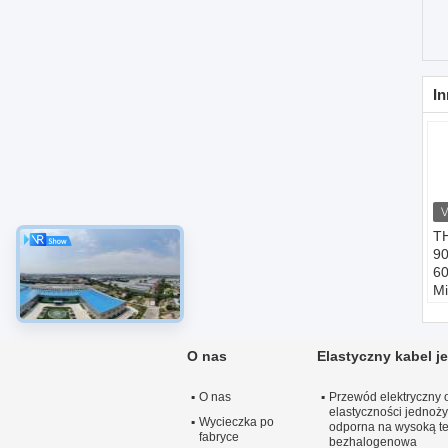
In
T
90
60
Mi
E
K
z 
O nas
Elastyczny kabel 
Iz
K
O nas
Przewód elektryczny 
Ks
elastyczności jednoż
Ok
Wycieczka po
odporna na wysoką t
fabryce
bezhalogenowa