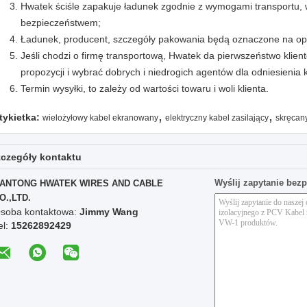
Hwatek ściśle zapakuje ładunek zgodnie z wymogami transportu, w
bezpieczeństwem;
Ładunek, producent, szczegóły pakowania będą oznaczone na o
Jeśli chodzi o firmę transportową, Hwatek da pierwszeństwo klien
propozycji i wybrać dobrych i niedrogich agentów dla odniesienia k
Termin wysyłki, to zależy od wartości towaru i woli klienta.
,
,
tykietka:
wielożyłowy kabel ekranowany
elektryczny kabel zasilający
skręcany
czegóły kontaktu
Wyślij zapytanie bez
ANTONG HWATEK WIRES AND CABLE
O.,LTD.
soba kontaktowa:
Jimmy Wang
el:
15262892429