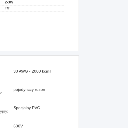
2-3W
T/T
30 AWG - 2000 kcmil
pojedynczy rdzeń
:
Specjalny PVC
yjny:
600V