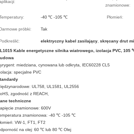
aplikacji:
znamionowe:
Temperatury:
-40 ℃ -105 ℃
Płomień:
Darmowe próbki:
Tak
Podkreślić:
elektryczny kabel zasilający
,
skręcany drut m
L1015 Kable energetyczne silnika wiatrowego, izolacja PVC, 105
udowa
yrygent: miedziana, cynowana lub odkryta, IEC60228 CL5
zolacja: specjalne PVC
tandardy
iędzynarodowe: UL758, UL1581, UL2556
oHS, zgodność z REACH,
ane techniczne
apięcie znamionowe:
600V
emperatura znamionowa: -40
℃
-105
℃
łomień: VW-1, FT1, FT2
dporność na olej: 60 ℃ lub 80 ℃ Olej