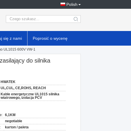
Polish
search
j się z nami
Poprosić o wycenę
owego UL1015 600V VW-1
asilający do silnika
HWATEK
UL,CUL, CE,ROHS, REACH
Kable energetyczne UL1015 silnika
wiatrowego, izolacja PCV
e:
6,1KM
negotiable
:
karton / paleta