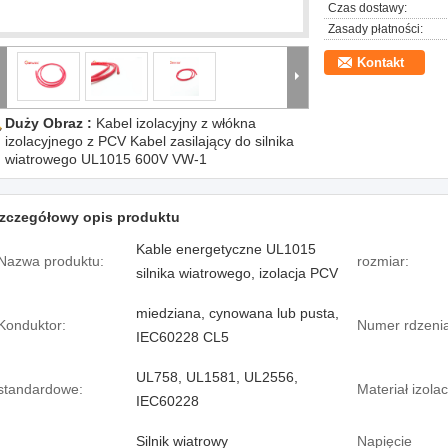
Czas dostawy:
Zasady płatności:
Kontakt
Duży Obraz :
Kabel izolacyjny z włókna
izolacyjnego z PCV Kabel zasilający do silnika
wiatrowego UL1015 600V VW-1
zczegółowy opis produktu
Kable energetyczne UL1015
Nazwa produktu:
rozmiar:
silnika wiatrowego, izolacja PCV
miedziana, cynowana lub pusta,
Konduktor:
Numer rdzenia
IEC60228 CL5
UL758, UL1581, UL2556,
standardowe:
Materiał izolac
IEC60228
Silnik wiatrowy
Napięcie