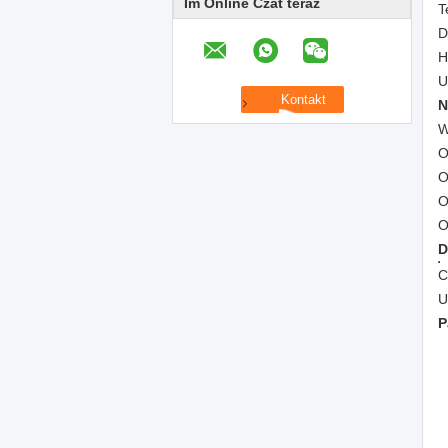
Im Online Czat teraz
T
D
H
U
N
W
O
O
O
O
D
C
U
P