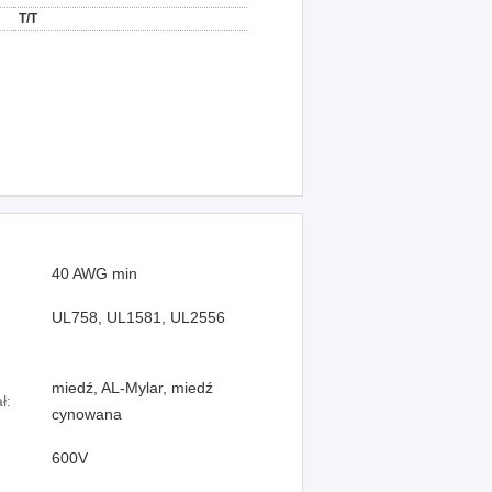
T/T
40 AWG min
UL758, UL1581, UL2556
miedź, AL-Mylar, miedź
ł:
cynowana
600V