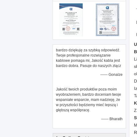
U
bardzo dziękuję za szybką odpowiedź.
B
Twoje profesjonalne rozwiązanie
L
kablowe pomaga mi, Jakość kabla jest
bardzo dobra. Pasuje do naszych złącz
s
o
—— Gonalze
D
I
Jakość twoich produktów poza moim
wyobrażeniem, bardzo doceniam twoje
T
wspaniałe wsparcie, mam nadzieję, że
K
w przyszłości będziemy mieć lepszą i
głębszą współpracę.
Z
S
—— Bharath
M
R