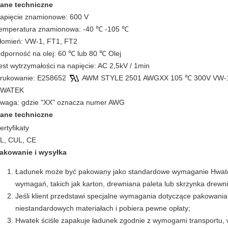
ane techniczne
apięcie znamionowe: 600 V
emperatura znamionowa: -40 ℃ -105 ℃
łomień: VW-1, FT1, FT2
dporność na olej: 60 ℃ lub 80 ℃ Olej
est wytrzymałości na napięcie: AC 2,5kV / 1min
rukowanie: E258652
AWM STYLE 2501 AWGXX 105 ℃ 300V VW-1 --
WATEK
waga: gdzie "XX" oznacza numer AWG
ane techniczne
ertyfikaty
L, CUL, CE
akowanie i wysyłka
Ładunek może być pakowany jako standardowe wymaganie Hwatek, 
wymagań, takich jak karton, drewniana paleta lub skrzynka drewn
Jeśli klient przedstawi specjalne wymagania dotyczące pakowania,
niestandardowych materiałach i pobiera pewne opłaty;
Hwatek ściśle zapakuje ładunek zgodnie z wymogami transportu, w