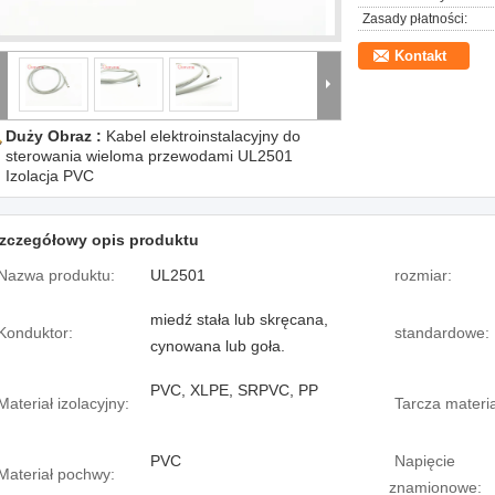
Zasady płatności:
Kontakt
Duży Obraz :
Kabel elektroinstalacyjny do
sterowania wieloma przewodami UL2501
Izolacja PVC
zczegółowy opis produktu
Nazwa produktu:
UL2501
rozmiar:
miedź stała lub skręcana,
Konduktor:
standardowe:
cynowana lub goła.
PVC, XLPE, SRPVC, PP
Materiał izolacyjny:
Tarcza materia
PVC
Napięcie
Materiał pochwy:
znamionowe: