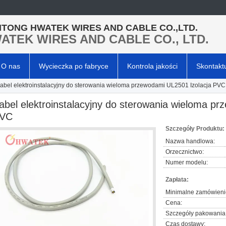
TONG HWATEK WIRES AND CABLE CO.,LTD.
ATEK WIRES AND CABLE CO., LTD.
O nas
Wycieczka po fabryce
Kontrola jakości
Skontaktu
abel elektroinstalacyjny do sterowania wieloma przewodami UL2501 Izolacja PVC
abel elektroinstalacyjny do sterowania wieloma p
VC
Szczegóły Produktu:
Nazwa handlowa:
Orzecznictwo:
Numer modelu:
Zapłata:
Minimalne zamówieni
Cena:
Szczegóły pakowania
Czas dostawy: