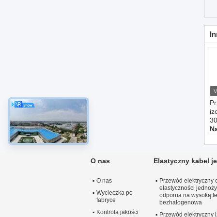
In
Pr
iz
3
N
U
Na
z
O nas
Elastyczny kabel 
V.
T
O nas
Przewód elektryczny 
Nu
elastyczności jednoż
1c
Wycieczka po
odporna na wysoką t
fabryce
bezhalogenowa
Kontrola jakości
Przewód elektryczny 