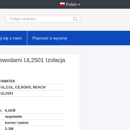
Polish
search
j się z nami
Poprosić o wycenę
rzewodami UL2501 Izolacja
HWATEK
UL,CUL, CE,ROHS, REACH
UL2501
e:
6,1KM
negotiable
:
karton / paleta
2-3W