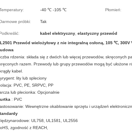
Temperatury:
-40 ℃ -105 ℃
Płomień:
Darmowe próbki:
Tak
Podkreślić:
kabel elektryczny
,
elastyczny przewód
L2501 Przewód wielożyłowy z nie integralną osłoną, 105 ℃, 300V 
udowa
iczba rdzenia: składa się z dwóch lub więcej przewodów, skręconych 
kręconych razem. Przewody lub grupy przewodów mogą być ułożone rów
krągły kabel.
yrygent: lity lub spleciony
zolacja: PVC, PE, SRPVC, PP
arcza lub plecionka: Opcjonalnie
urtka
: PVC
astosowanie: Wewnętrzne okablowanie sprzętu i urządzeń elektronicz
tandardy
iędzynarodowe: UL758, UL1581, UL2556
oHS, zgodność z REACH,