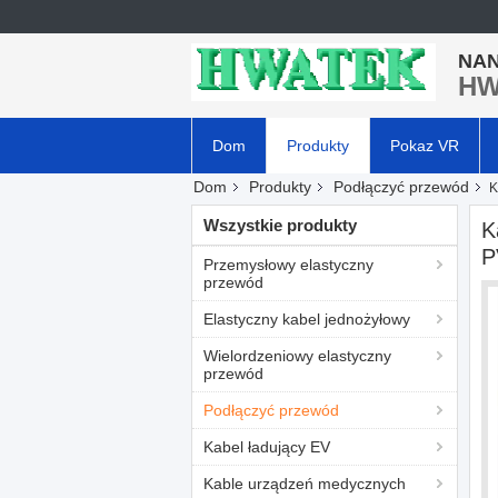
NAN
HW
Dom
Produkty
Pokaz VR
Dom
Produkty
Podłączyć przewód
K
Wszystkie produkty
K
P
Przemysłowy elastyczny
przewód
Elastyczny kabel jednożyłowy
Wielordzeniowy elastyczny
przewód
Podłączyć przewód
Kabel ładujący EV
Kable urządzeń medycznych