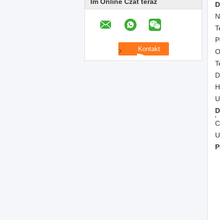
Im Online Czat teraz
D
N
T
P
O
T
D
H
U
D
C
U
P