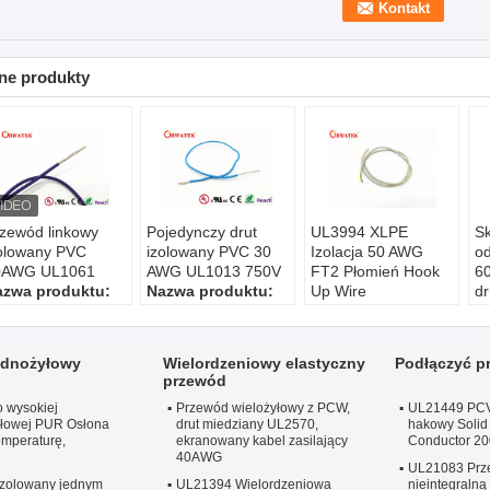
ne produkty
zewód linkowy
Pojedynczy drut
UL3994 XLPE
Sk
olowany PVC
izolowany PVC 30
Izolacja 50 AWG
od
0AWG UL1061
AWG UL1013 750V
FT2 Płomień Hook
60
azwa produktu:
Nazwa produktu:
Up Wire
dr
L1061
UL1013
Nazwa produktu:
N
pięcie
Napięcie
UL3994
U
namionowe:
300
znamionowe:
600
rozmiar:
50 AWG -
r
jednożyłowy
Wielordzeniowy elastyczny
Podłączyć p
V LUB 750 V.
2000 kcmil
m
przewód
emperatura:
80 ℃
Temperatura:
80
Konduktor:
lity lub
K
o wysokiej
mer rdzenia:
lub 90 ℃
Przewód wielożyłowy z PCW,
linka
UL21449 PCV 
li
yłowej PUR Osłona
drut miedziany UL2570,
hakowy Solid 
ore
Numer rdzenia:
Numer rdzenia:
N
emperaturę,
ekranowany kabel zasilający
Conductor 2
1core
1core
1c
40AWG
UL21083 Prze
izolowany jednym
UL21394 Wielordzeniowa
nieintegralną