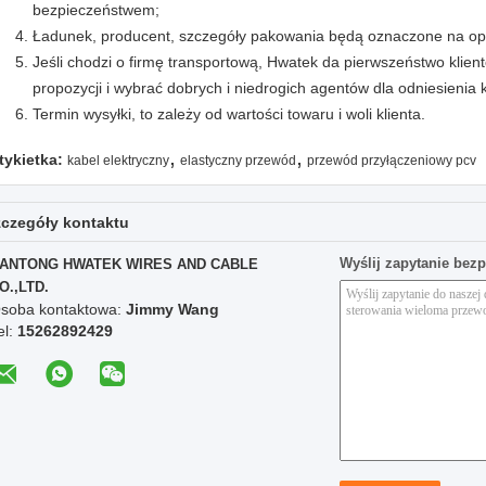
bezpieczeństwem;
Ładunek, producent, szczegóły pakowania będą oznaczone na o
Jeśli chodzi o firmę transportową, Hwatek da pierwszeństwo klien
propozycji i wybrać dobrych i niedrogich agentów dla odniesienia k
Termin wysyłki, to zależy od wartości towaru i woli klienta.
,
,
tykietka:
kabel elektryczny
elastyczny przewód
przewód przyłączeniowy pcv
czegóły kontaktu
Wyślij zapytanie bez
ANTONG HWATEK WIRES AND CABLE
O.,LTD.
soba kontaktowa:
Jimmy Wang
el:
15262892429