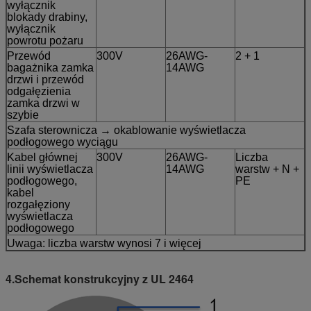
wyłącznik
blokady drabiny,
wyłącznik
powrotu pożaru
Przewód
300V
26AWG-
2 + 1
bagażnika zamka
14AWG
drzwi i przewód
odgałęzienia
zamka drzwi w
szybie
Szafa sterownicza → okablowanie wyświetlacza
podłogowego wyciągu
Kabel głównej
300V
26AWG-
Liczba
linii wyświetlacza
14AWG
warstw + N +
podłogowego,
PE
kabel
rozgałęziony
wyświetlacza
podłogowego
Uwaga: liczba warstw wynosi 7 i więcej
4.Schemat konstrukcyjny z UL 2464