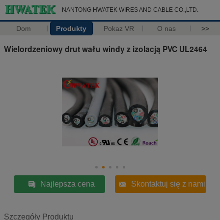
NANTONG HWATEK WIRES AND CABLE CO.,LTD.
Dom
Produkty
Pokaz VR
O nas
>>
Wielordzeniowy drut wału windy z izolacją PVC UL2464
Najlepsza cena
Skontaktuj się z nami
Szczegóły Produktu