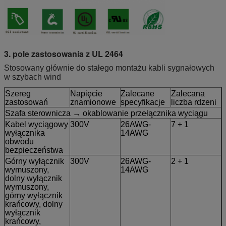
3. pole zastosowania z UL 2464
Stosowany głównie do stałego montażu kabli sygnałowych
w szybach wind
Szereg
Napięcie
Zalecane
Zalecana
zastosowań
znamionowe
specyfikacje
liczba rdzeni
Szafa sterownicza → okablowanie przełącznika wyciągu
Kabel wyciągowy
300V
26AWG-
7 + 1
wyłącznika
14AWG
obwodu
bezpieczeństwa
Górny wyłącznik
300V
26AWG-
2 + 1
wymuszony,
14AWG
dolny wyłącznik
wymuszony,
górny wyłącznik
krańcowy, dolny
wyłącznik
krańcowy,