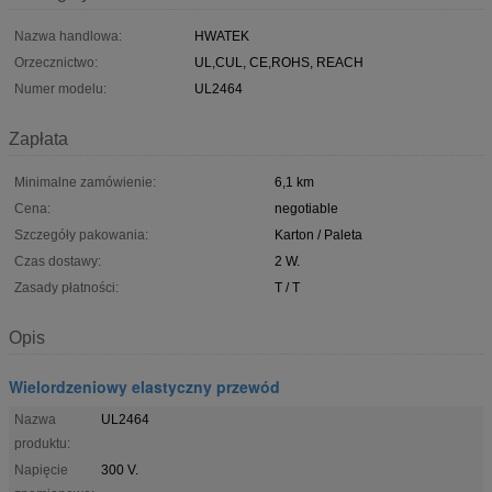
Nazwa handlowa:
HWATEK
Orzecznictwo:
UL,CUL, CE,ROHS, REACH
Numer modelu:
UL2464
Zapłata
Minimalne zamówienie:
6,1 km
Cena:
negotiable
Szczegóły pakowania:
Karton / Paleta
Czas dostawy:
2 W.
Zasady płatności:
T / T
Opis
Wielordzeniowy elastyczny przewód
Nazwa
UL2464
produktu:
Napięcie
300 V.