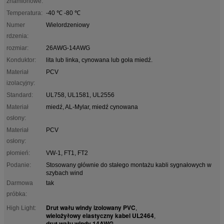
znamionowe:
Temperatura:
-40 ℃ -80 ℃
Numer
Wielordzeniowy
rdzenia:
rozmiar:
26AWG-14AWG
Konduktor:
lita lub linka, cynowana lub goła miedź.
Materiał
PCV
izolacyjny:
Standard:
UL758, UL1581, UL2556
Materiał
miedź, AL-Mylar, miedź cynowana
osłony:
Materiał
PCV
osłony:
płomień:
VW-1, FT1, FT2
Podanie:
Stosowany głównie do stałego montażu kabli sygnałowych w
szybach wind
Darmowa
tak
próbka:
Drut wału windy izolowany PVC
High Light:
,
wielożyłowy elastyczny kabel UL2464
,
drut wału windy 14AWG